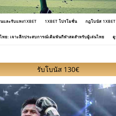
ียนและรับแทง1XBET
1XBET โปรโมชั่น
กฎโบนัส 1XBET
ทย: เจาะลึกประสบการณ์เดิมพันกีฬาสดสำหรับผู้เล่นไทย
ด
รับโบนัส 130€