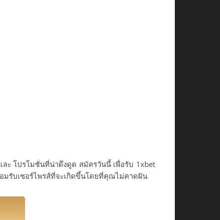
 โปรโมชั่นที่น่าดึงดูด สมัครวันนี้ เพื่อรับ 1xbet
รับเซอร์ไพรส์ที่จะเกิดขึ้นโดยที่คุณไม่คาดฝัน