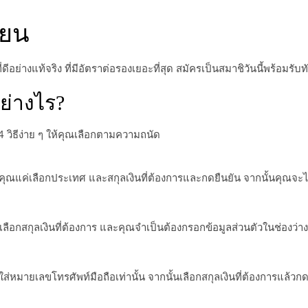
ียน
ย่างแท้จริง ที่มีอัตราต่อรองเยอะที่สุด สมัครเป็นสมาชิวันนี้พร้อมรับท
ย่างไร?
4 วิธีง่าย ๆ ให้คุณเลือกตามความถนัด
ที่สุด คุณแค่เลือกประเทศ และสกุลเงินที่ต้องการและกดยืนยัน จากนั้นคุ
ลือกสกุลเงินที่ต้องการ และคุณจำเป็นต้องกรอกข้อมูลส่วนตัวในช่องว่างให
แค่ใส่หมายเลขโทรศัพท์มือถือเท่านั้น จากนั้นเลือกสกุลเงินที่ต้องการแ